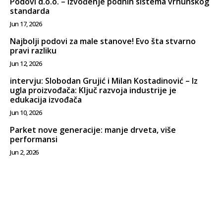
Podovi d.o.o. – Izvođenje podnih sistema vrhunskog
standarda
Jun 17, 2026
Najbolji podovi za male stanove! Evo šta stvarno
pravi razliku
Jun 12, 2026
intervju: Slobodan Grujić i Milan Kostadinović – Iz
ugla proizvođača: Ključ razvoja industrije je
edukacija izvođača
Jun 10, 2026
Parket nove generacije: manje drveta, više
performansi
Jun 2, 2026