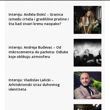
Intervju: Anđela Đokić – Granica
između crteža i gradilišne prašine i
šta kad stvari krenu naopako?
intervju: Andreja Buđevac – Od
mikrocementa do parketa: Odluke
koje oblikuju atmosferu
Intervju: Vladislav Lalicki –
Arhitektonski izraz duhovnog
identiteta