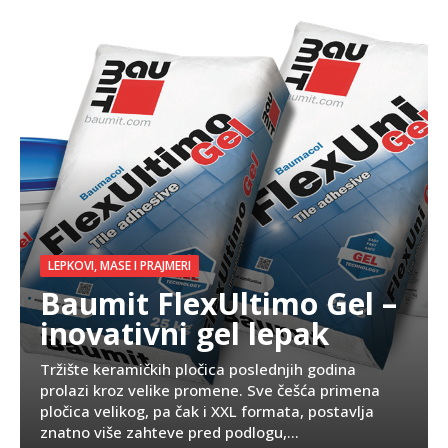
LEPKOVI, MASE I PRAJMERI
Baumit FlexUltimo Gel –
inovativni gel lepak
Tržište keramičkih pločica poslednjih godina
prolazi kroz velike promene. Sve češća primena
pločica velikog, pa čak i XXL formata, postavlja
znatno više zahteve pred podlogu,...