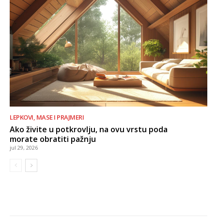
LEPKOVI, MASE I PRAJMERI
Ako živite u potkrovlju, na ovu vrstu poda
morate obratiti pažnju
jul 29, 2026