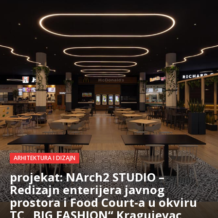
ARHITEKTURA I DIZAJN
projekat: NArch2 STUDIO –
Redizajn enterijera javnog
prostora i Food Court-a u okviru
TC „BIG FASHION“ Kragujevac