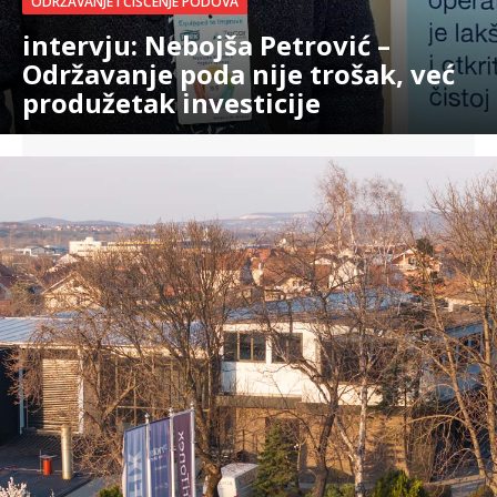
ODRŽAVANJE I ČIŠĆENJE PODOVA
intervju: Nebojša Petrović –
Održavanje poda nije trošak, već
produžetak investicije