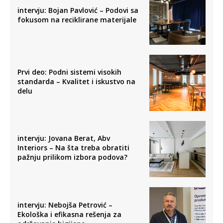
intervju: Bojan Pavlović – Podovi sa
fokusom na reciklirane materijale
Prvi deo: Podni sistemi visokih
standarda – Kvalitet i iskustvo na
delu
intervju: Jovana Berat, Abv
Interiors – Na šta treba obratiti
pažnju prilikom izbora podova?
intervju: Nebojša Petrović –
Ekološka i efikasna rešenja za