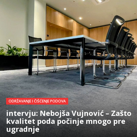
ODRŽAVANJE I ČIŠĆENJE PODOVA
intervju: Nebojša Vujnović – Zašto
kvalitet poda počinje mnogo pre
ugradnje