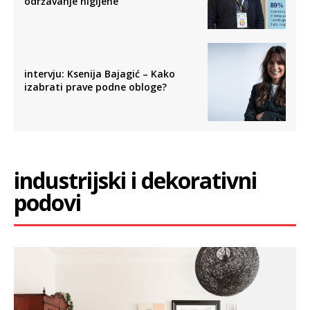
održavanje higijene
intervju: Ksenija Bajagić – Kako
izabrati prave podne obloge?
industrijski i dekorativni
podovi