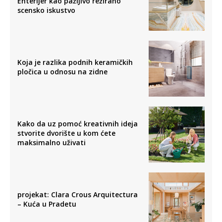
Enterijer kao pažljivo režirano
scensko iskustvo
Koja je razlika podnih keramičkih
pločica u odnosu na zidne
Kako da uz pomoć kreativnih ideja
stvorite dvorište u kom ćete
maksimalno uživati
projekat: Clara Crous Arquitectura
– Kuća u Pradetu