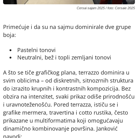
Cersai sajam 2025 / foto: Cersaie 2025
Primećuje i da su na sajmu dominirale dve grupe
boja:
Pastelni tonovi
Neutralni, bež i topli zemljani tonovi
A što se tiče grafičkog plana, terrazzo dominira u
svim oblicima – od diskretnih, sitnozrnih struktura
do izrazito krupnih i kontrastnih kompozicija. Bez
obzira na intenzitet, svaki prikaz odiše prirodnošću
i uravnoteženošću. Pored terrazza, ističu se i
grafike mermera, travertina i cotto rustika, često
prikazane u multiformatima koji omogućavaju
dinamično kombinovanje površina. Janković
navodi: