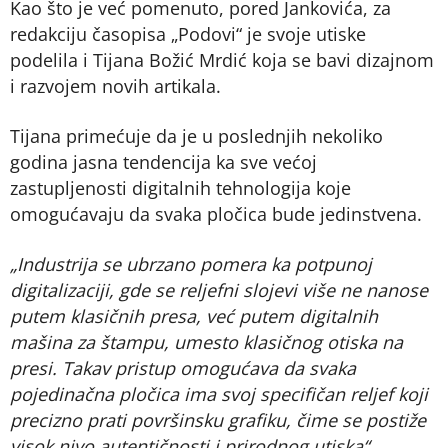
Kao što je već pomenuto, pored Jankovića, za
redakciju časopisa „Podovi“ je svoje utiske
podelila i Tijana Božić Mrdić koja se bavi dizajnom
i razvojem novih artikala.
Tijana primećuje da je u poslednjih nekoliko
godina jasna tendencija ka sve većoj
zastupljenosti digitalnih tehnologija koje
omogućavaju da svaka pločica bude jedinstvena.
„Industrija se ubrzano pomera ka potpunoj
digitalizaciji, gde se reljefni slojevi više ne nanose
putem klasičnih presa, već putem digitalnih
mašina za štampu, umesto klasičnog otiska na
presi. Takav pristup omogućava da svaka
pojedinačna pločica ima svoj specifičan reljef koji
precizno prati površinsku grafiku, čime se postiže
visok nivo autentičnosti i prirodnog utiska“.