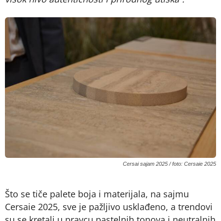
Cersai sajam 2025 / foto: Cersaie 2025
Što se tiče palete boja i materijala, na sajmu
Cersaie 2025, sve je pažljivo usklađeno, a trendovi
su se kretali u pravcu pastelnih tonova i neutralnih