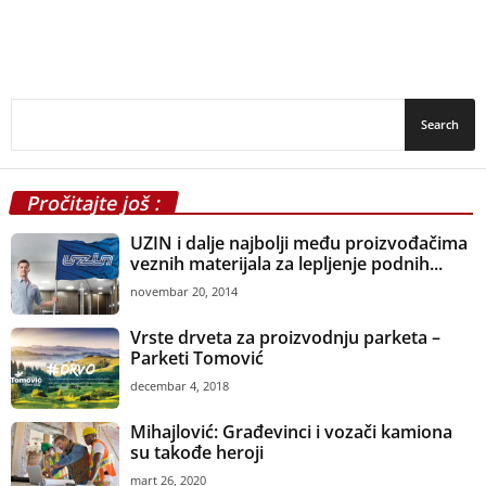
Pročitajte još :
UZIN i dalje najbolji među proizvođačima
veznih materijala za lepljenje podnih...
novembar 20, 2014
Vrste drveta za proizvodnju parketa –
Parketi Tomović
decembar 4, 2018
Mihajlović: Građevinci i vozači kamiona
su takođe heroji
mart 26, 2020