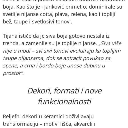
boja. Kao što je i Janković primetio, dominirale su
svetlije nijanse cotta, plava, zelena, kao i topliji
bež, taupe i svetlosivi tonovi.
Tijana ističe da je siva boja gotovo nestala iz
trenda, a zamenile su je toplije nijanse.
„Siva više
nije u modi – svi sivi tonovi evoluiraju ka toplijim
taupe nijansama, dok se antracit povukao sa
scene, a crna i bordo boje unose dubinu u
prostor“.
Dekori, formati i nove
funkcionalnosti
Reljefni dekori u keramici doživljavaju
transformaciju – motivi lišća, akvareli i