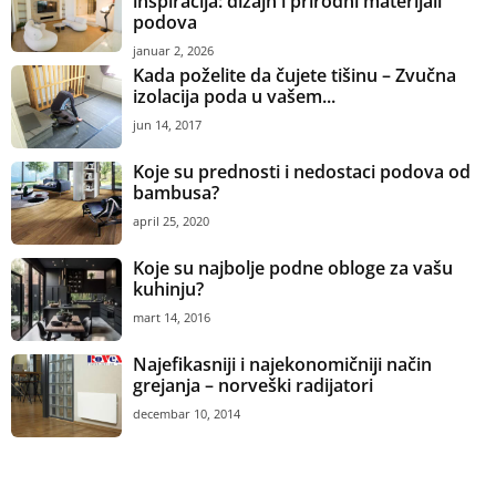
inspiracija: dizajn i prirodni materijali
podova
januar 2, 2026
Kada poželite da čujete tišinu – Zvučna
izolacija poda u vašem...
jun 14, 2017
Koje su prednosti i nedostaci podova od
bambusa?
april 25, 2020
Koje su najbolje podne obloge za vašu
kuhinju?
mart 14, 2016
Najefikasniji i najekonomičniji način
grejanja – norveški radijatori
decembar 10, 2014