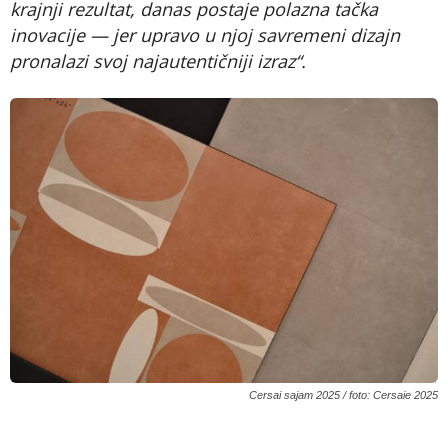
krajnji rezultat, danas postaje polazna tačka
inovacije — jer upravo u njoj savremeni dizajn
pronalazi svoj najautentičniji izraz“.
Cersai sajam 2025 / foto: Cersaie 2025