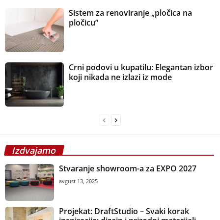
Sistem za renoviranje „pločica na
pločicu”
Crni podovi u kupatilu: Elegantan izbor
koji nikada ne izlazi iz mode
Izdvajamo
Stvaranje showroom-a za EXPO 2027
avgust 13, 2025
Projekat: DraftStudio – Svaki korak