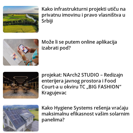
Kako infrastrukturni projekti utiču na
privatnu imovinu i pravo vlasništva u
Srbiji
Može li se putem online aplikacija
izabrati pod?
projekat: NArch2 STUDIO – Redizajn
enterijera javnog prostora i Food
Court-a u okviru TC „BIG FASHION“
Kragujevac
Kako Hygiene Systems rešenja vraćaju
maksimalnu efikasnost vašim solarnim
panelima?