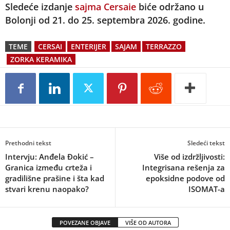
Sledeće izdanje
sajma Cersaie
biće održano u
Bolonji od 21. do 25. septembra 2026. godine.
TEME
CERSAI
ENTERIJER
SAJAM
TERRAZZO
ZORKA KERAMIKA
Prethodni tekst
Sledeći tekst
Intervju: Anđela Đokić –
Više od izdržljivosti:
Granica između crteža i
Integrisana rešenja za
gradilišne prašine i šta kad
epoksidne podove od
stvari krenu naopako?
ISOMAT-a
POVEZANE OBJAVE
VIŠE OD AUTORA