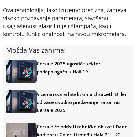
Ova tehnologija, iako izuzetno precizna, zahteva
visoko poznavanje parametara, savršenu
usaglašenost glazir linije i štampača, kao i
kontrolu funkcionalnosti na nivou mikrometara.
Možda Vas zanima:
Cersaie 2025 ugostiće sektor
podopolagača u Hali 19
Vizionarska arhitektkinja Elizabeth Diller
održaće uvodno predavanje na sajmu
Cersaie 2025
Cersaie će održati tehničke obuke i Dane
karijere u Galeriji između Hala 21 – 22