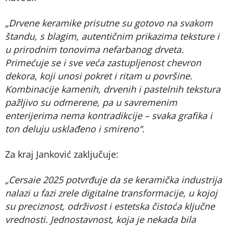
„Drvene keramike prisutne su gotovo na svakom
štandu, s blagim, autentičnim prikazima teksture i
u prirodnim tonovima nefarbanog drveta.
Primećuje se i sve veća zastupljenost chevron
dekora, koji unosi pokret i ritam u površine.
Kombinacije kamenih, drvenih i pastelnih tekstura
pažljivo su odmerene, pa u savremenim
enterijerima nema kontradikcije – svaka grafika i
ton deluju usklađeno i smireno“.
Za kraj Janković zaključuje:
„Cersaie 2025 potvrđuje da se keramička industrija
nalazi u fazi zrele digitalne transformacije, u kojoj
su preciznost, održivost i estetska čistoća ključne
vrednosti. Jednostavnost, koja je nekada bila