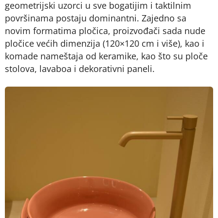
geometrijski uzorci u sve bogatijim i taktilnim
površinama postaju dominantni. Zajedno sa
novim formatima pločica, proizvođači sada nude
pločice većih dimenzija (120×120 cm i više), kao i
komade nameštaja od keramike, kao što su ploče
stolova, lavaboa i dekorativni paneli.