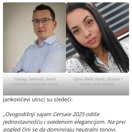
Predrag Janković, brend
Tijana Božić Mrdić, dizajner i
menadžer kompanije Zorka
razvoj novih artikala
Keramika
Jankovićevi utisci su sledeći:
„Ovogodišnji sajam Cersaie 2025 odiše
jednostavnošću i svedenom elegancijom. Na prvi
pogled čini se da dominiraju neutralni tonovi,