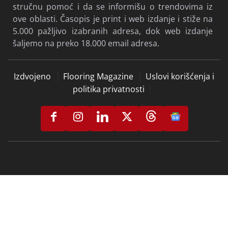
pokrenuo časopis i portal “PODOVI” jer smatramo
da se ovoj oblasti ne posvećuje dovoljno pažnje i da
podovi, generalno, zaslužuju svoje glasilo i stručni
portal. Okupljamo stručnjake i ozbiljne proizvođače
i distributere kako bismo čitaocima našeg časopisa i
portala omogućili da na jednom mestu pronađu
stručnu pomoć i da se informišu o trendovima iz
ove oblasti. Časopis je print i web izdanje i stiže na
5.000 pažljivo izabranih adresa, dok web izdanje
šaljemo na preko 18.000 email adresa.
Izdvojeno
Flooring Magazine
Uslovi korišćenja i
politika privatnosti