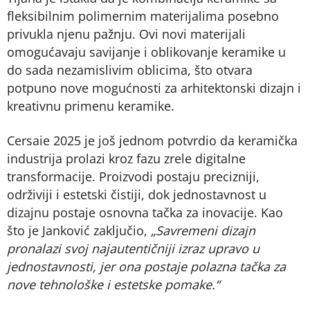
fleksibilnim polimernim materijalima posebno
privukla njenu pažnju. Ovi novi materijali
omogućavaju savijanje i oblikovanje keramike u
do sada nezamislivim oblicima, što otvara
potpuno nove mogućnosti za arhitektonski dizajn i
kreativnu primenu keramike.
Cersaie 2025 je još jednom potvrdio da keramička
industrija prolazi kroz fazu zrele digitalne
transformacije. Proizvodi postaju precizniji,
održiviji i estetski čistiji, dok jednostavnost u
dizajnu postaje osnovna tačka za inovacije. Kao
što je Janković zaključio,
„Savremeni dizajn
pronalazi svoj najautentičniji izraz upravo u
jednostavnosti, jer ona postaje polazna tačka za
nove tehnološke i estetske pomake.“