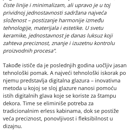
čiste linije i minimalizam, ali upravo je u toj
prividnoj jednostavnosti sadržana najveća
složenost – postizanje harmonije između
tehnologije, materijala i estetike. U svetu
keramike, jednostavnost je danas luksuz koji
zahteva preciznost, znanje i izuzetnu kontrolu
proizvodnih procesa“.
Takođe ističe da je poslednjih godina uočljiv jasan
tehnološki pomak. A najveći tehnološki iskorak po
njemu predstavlja digitalna glazura – inovativna
metoda u kojoj se sloj glazure nanosi pomoću
istih digitalnih glava koje se koriste za štampu
dekora. Time se eliminiše potreba za
tradicionalnim erless kabinama, dok se postiže
veća preciznost, ponovljivost i fleksibilnost u
dizajnu.