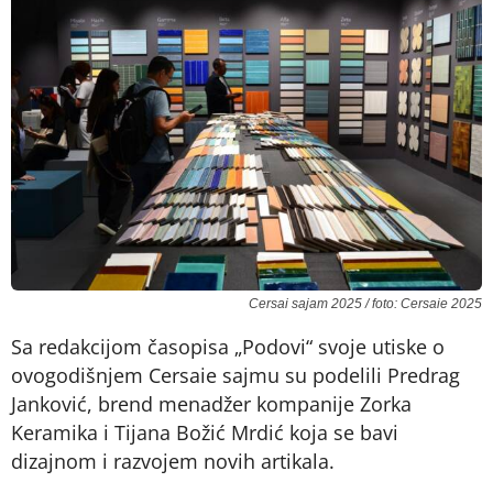
Cersai sajam 2025 / foto: Cersaie 2025
Sa redakcijom časopisa „Podovi“ svoje utiske o
ovogodišnjem Cersaie sajmu su podelili Predrag
Janković, brend menadžer kompanije Zorka
Keramika i Tijana Božić Mrdić koja se bavi
dizajnom i razvojem novih artikala.