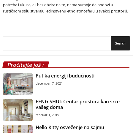
potreba i ukusa, ali bez obzira na to, nema sumnje da podovi u
rustičnom stilu stvaraju jedinstvenu etno atmosferu u svakoj prostoriji.
Pročitajte još :
Put ka energiji budućnosti
decembar 7, 2021
FENG SHUI: Centar prostora kao srce
vašeg doma
februar 1, 2019
Hello Kitty osveženje na sajmu