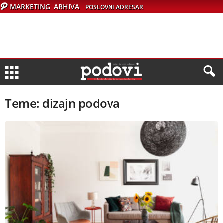
MARKETING
ARHIVA
POSLOVNI ADRESAR
Teme: dizajn podova