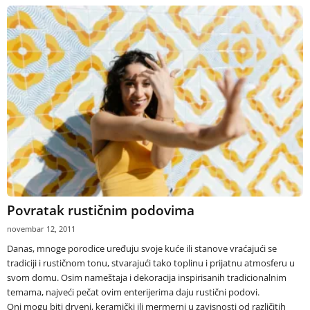
Povratak rustičnim podovima
novembar 12, 2011
Danas, mnoge porodice uređuju svoje kuće ili stanove vraćajući se
tradiciji i rustičnom tonu, stvarajući tako toplinu i prijatnu atmosferu u
svom domu. Osim nameštaja i dekoracija inspirisanih tradicionalnim
temama, najveći pečat ovim enterijerima daju rustični podovi.
Oni mogu biti drveni, keramički ili mermerni u zavisnosti od različitih