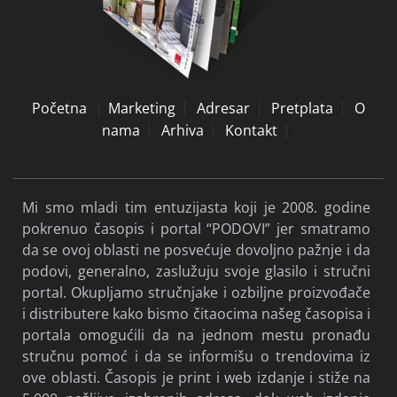
Početna
Marketing
Adresar
Pretplata
O
nama
Arhiva
Kontakt
Mi smo mladi tim entuzijasta koji je 2008. godine
pokrenuo časopis i portal “PODOVI” jer smatramo
da se ovoj oblasti ne posvećuje dovoljno pažnje i da
podovi, generalno, zaslužuju svoje glasilo i stručni
portal. Okupljamo stručnjake i ozbiljne proizvođače
i distributere kako bismo čitaocima našeg časopisa i
portala omogućili da na jednom mestu pronađu
stručnu pomoć i da se informišu o trendovima iz
ove oblasti. Časopis je print i web izdanje i stiže na