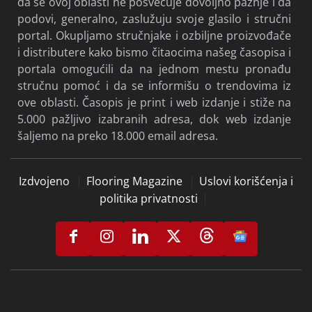
da se ovoj oblasti ne posvećuje dovoljno pažnje i da
podovi, generalno, zaslužuju svoje glasilo i stručni
portal. Okupljamo stručnjake i ozbiljne proizvođače
i distributere kako bismo čitaocima našeg časopisa i
portala omogućili da na jednom mestu pronađu
stručnu pomoć i da se informišu o trendovima iz
ove oblasti. Časopis je print i web izdanje i stiže na
5.000 pažljivo izabranih adresa, dok web izdanje
šaljemo na preko 18.000 email adresa.
Izdvojeno
Flooring Magazine
Uslovi korišćenja i
politika privatnosti