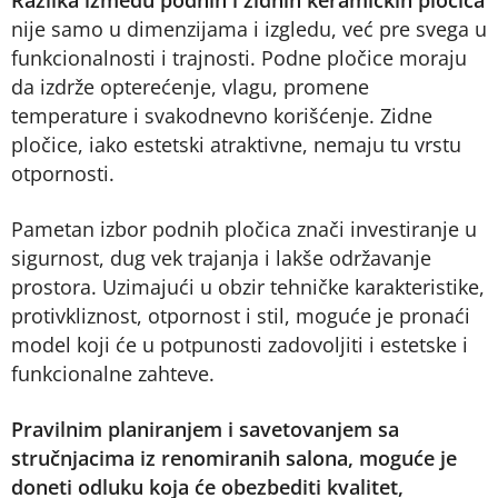
Razlika između podnih i zidnih keramičkih pločica
nije samo u dimenzijama i izgledu, već pre svega u
funkcionalnosti i trajnosti. Podne pločice moraju
da izdrže opterećenje, vlagu, promene
temperature i svakodnevno korišćenje. Zidne
pločice, iako estetski atraktivne, nemaju tu vrstu
otpornosti.
Pametan izbor podnih pločica znači investiranje u
sigurnost, dug vek trajanja i lakše održavanje
prostora. Uzimajući u obzir tehničke karakteristike,
protivkliznost, otpornost i stil, moguće je pronaći
model koji će u potpunosti zadovoljiti i estetske i
funkcionalne zahteve.
Pravilnim planiranjem i savetovanjem sa
stručnjacima iz renomiranih salona, moguće je
doneti odluku koja će obezbediti kvalitet,