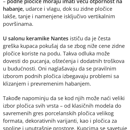
–
podne pločice moraju imati veću otpornost na
habanje,
udarce i vlagu, dok su zidne pločice
lakše, tanje i namenjene isključivo vertikalnim
površinama.
U salonu keramike Nantes
ističu da je česta
greška kupaca pokušaj da se zbog niže cene zidne
pločice koriste na podu. Takva odluka može
dovesti do pucanja, oštećenja i dodatnih troškova
u budućnosti. Oni naglašavaju da se pravilnim
izborom podnih pločica izbegavaju problemi sa
klizanjem i prevremenim habanjem.
Takođe napominju da se kod njih može naći veliki
izbor pločica svih vrsta – od klasičnih modela do
savremenih gres porcelanskih pločica velikog
formata, dekorativnih varijanti, kao i pločica za
spoljne i unutrašnje prostore. Kupcima se savetuje