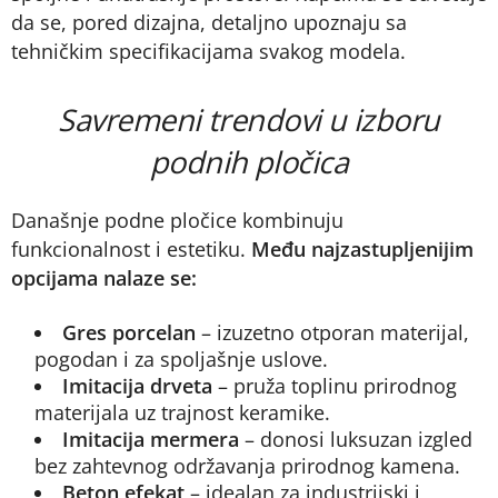
da se, pored dizajna, detaljno upoznaju sa
tehničkim specifikacijama svakog modela.
Savremeni trendovi u izboru
podnih pločica
Današnje podne pločice kombinuju
funkcionalnost i estetiku.
Među najzastupljenijim
opcijama nalaze se:
Gres porcelan
– izuzetno otporan materijal,
pogodan i za spoljašnje uslove.
Imitacija drveta
– pruža toplinu prirodnog
materijala uz trajnost keramike.
Imitacija mermera
– donosi luksuzan izgled
bez zahtevnog održavanja prirodnog kamena.
Beton efekat
– idealan za industrijski i