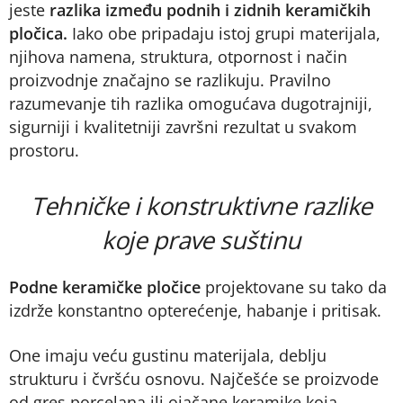
jeste
razlika između podnih i zidnih keramičkih
pločica.
Iako obe pripadaju istoj grupi materijala,
njihova namena, struktura, otpornost i način
proizvodnje značajno se razlikuju. Pravilno
razumevanje tih razlika omogućava dugotrajniji,
sigurniji i kvalitetniji završni rezultat u svakom
prostoru.
Tehničke i konstruktivne razlike
koje prave suštinu
Podne keramičke pločice
projektovane su tako da
izdrže konstantno opterećenje, habanje i pritisak.
One imaju veću gustinu materijala, deblju
strukturu i čvršću osnovu. Najčešće se proizvode
od gres porcelana ili ojačane keramike koja