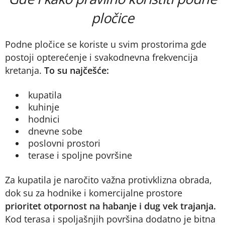
pločice
Podne pločice se koriste u svim prostorima gde
postoji opterećenje i svakodnevna frekvencija
kretanja.
To su najčešće:
kupatila
kuhinje
hodnici
dnevne sobe
poslovni prostori
terase i spoljne površine
Za kupatila je naročito važna protivklizna obrada,
dok su za hodnike i komercijalne prostore
prioritet otpornost na habanje i dug vek trajanja.
Kod terasa i spoljašnjih površina dodatno je bitna