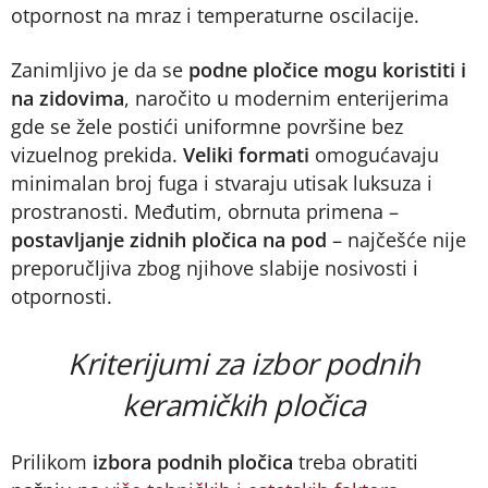
otpornost na mraz i temperaturne oscilacije.
Zanimljivo je da se
podne pločice mogu koristiti i
na zidovima
, naročito u modernim enterijerima
gde se žele postići uniformne površine bez
vizuelnog prekida.
Veliki formati
omogućavaju
minimalan broj fuga i stvaraju utisak luksuza i
prostranosti. Međutim, obrnuta primena –
postavljanje zidnih pločica na pod
– najčešće nije
preporučljiva zbog njihove slabije nosivosti i
otpornosti.
Kriterijumi za izbor podnih
keramičkih pločica
Prilikom
izbora podnih pločica
treba obratiti