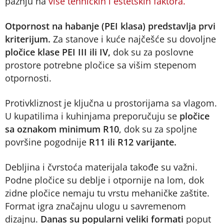
pažnju na
više tehničkih i estetskih faktora.
Otpornost na habanje (PEI klasa) predstavlja prvi
kriterijum.
Za stanove i kuće najčešće su dovoljne
pločice klase PEI III ili IV,
dok su za poslovne
prostore potrebne pločice sa višim stepenom
otpornosti.
Protivkliznost je ključna u prostorijama sa vlagom.
U kupatilima i kuhinjama preporučuju se
pločice
sa oznakom minimum R10
, dok su za spoljne
površine pogodnije
R11 ili R12 varijante.
Debljina i čvrstoća materijala takođe su važni.
Podne pločice su deblje i otpornije na lom, dok
zidne pločice nemaju tu vrstu mehaničke zaštite.
Format igra značajnu ulogu u savremenom
dizajnu.
Danas su popularni veliki formati
poput