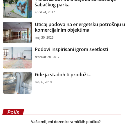
šabačkog parka
april 24, 2017
Uticaj podova na energetsku potrošnju u
komercijalnim objektima
maj 30, 2025
Podovi inspirisani igrom svetlosti
februar 28, 2017
Gde ja stadoh ti produži…
maj 6, 2019
Polls
Vaš omiljeni dezen keramičkih pločica?