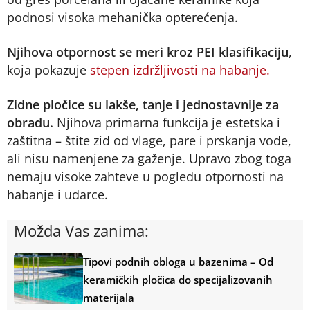
podnosi visoka mehanička opterećenja.
Njihova otpornost se meri kroz PEI klasifikaciju
,
koja pokazuje
stepen izdržljivosti na habanje.
Zidne pločice su lakše, tanje i jednostavnije za
obradu.
Njihova primarna funkcija je estetska i
zaštitna – štite zid od vlage, pare i prskanja vode,
ali nisu namenjene za gaženje. Upravo zbog toga
nemaju visoke zahteve u pogledu otpornosti na
habanje i udarce.
Možda Vas zanima:
Tipovi podnih obloga u bazenima – Od
keramičkih pločica do specijalizovanih
materijala