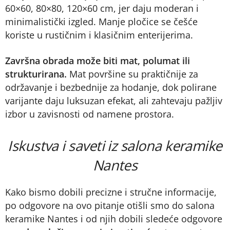
60×60, 80×80, 120×60 cm, jer daju moderan i
minimalistički izgled. Manje pločice se češće
koriste u rustičnim i klasičnim enterijerima.
Završna obrada može biti mat, polumat ili
strukturirana.
Mat površine su praktičnije za
održavanje i bezbednije za hodanje, dok polirane
varijante daju luksuzan efekat, ali zahtevaju pažljiv
izbor u zavisnosti od namene prostora.
Iskustva i saveti iz salona keramike
Nantes
Kako bismo dobili precizne i stručne informacije,
po odgovore na ovo pitanje otišli smo do salona
keramike Nantes i od njih dobili sledeće odgovore