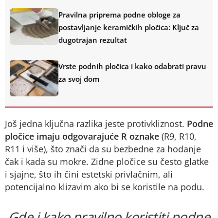
Pravilna priprema podne obloge za
postavljanje keramičkih pločica: Ključ za
dugotrajan rezultat
Vrste podnih pločica i kako odabrati pravu
za svoj dom
Još jedna ključna razlika jeste protivkliznost.
Podne
pločice imaju odgovarajuće R oznake
(R9, R10,
R11 i više), što znači da su bezbedne za hodanje
čak i kada su mokre. Zidne pločice su često glatke
i sjajne, što ih čini estetski privlačnim, ali
potencijalno klizavim ako bi se koristile na podu.
Gde i kako pravilno koristiti podne