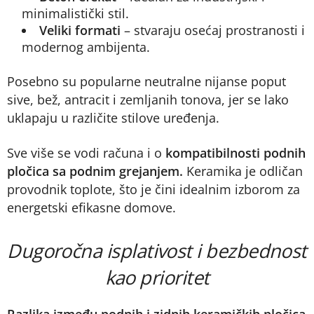
minimalistički stil.
Veliki formati
– stvaraju osećaj prostranosti i
modernog ambijenta.
Posebno su popularne neutralne nijanse poput
sive, bež, antracit i zemljanih tonova, jer se lako
uklapaju u različite stilove uređenja.
Sve više se vodi računa i o
kompatibilnosti podnih
pločica sa podnim grejanjem.
Keramika je odličan
provodnik toplote, što je čini idealnim izborom za
energetski efikasne domove.
Dugoročna isplativost i bezbednost
kao prioritet