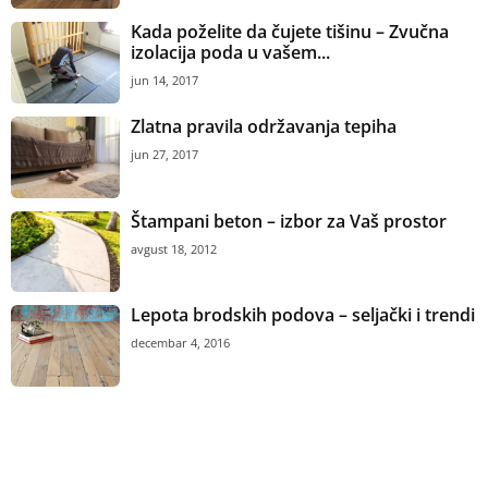
Kada poželite da čujete tišinu – Zvučna
izolacija poda u vašem...
jun 14, 2017
Zlatna pravila održavanja tepiha
jun 27, 2017
Štampani beton – izbor za Vaš prostor
avgust 18, 2012
Lepota brodskih podova – seljački i trendi
decembar 4, 2016