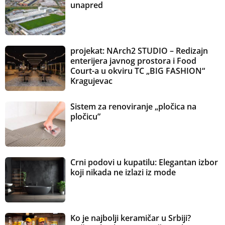
unapred
projekat: NArch2 STUDIO – Redizajn
enterijera javnog prostora i Food
Court-a u okviru TC „BIG FASHION“
Kragujevac
Sistem za renoviranje „pločica na
pločicu”
Crni podovi u kupatilu: Elegantan izbor
koji nikada ne izlazi iz mode
Ko je najbolji keramičar u Srbiji?