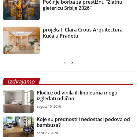
Počinje borba za prestižnu ”Zlatnu
gletericu Srbije 2026”
projekat: Clara Crous Arquitectura –
Kuća u Pradetu
Izdvajamo
Pločice od vinila ili linoleuma mogu
izgledati odlično!
avgust 10, 2016
Koje su prednosti i nedostaci podova od
bambusa?
april 25, 2020