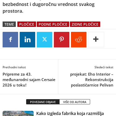
bezbednost i dugoročnu vrednost svakog
prostora.
TEME
PLOČICE
PODNE PLOČICE
ZIDNE PLOČICE
Prethodni tekst
Sledeći tekst
Pripreme za 43.
projekat: Eho Interior –
međunarodni sajam Cersaie
Rekonstrukcija
2026 u toku!
poslastičarnice Pelivan
POVEZANE OBJAVE
VIŠE OD AUTORA
Kako izgleda fabrika koja razmišlja