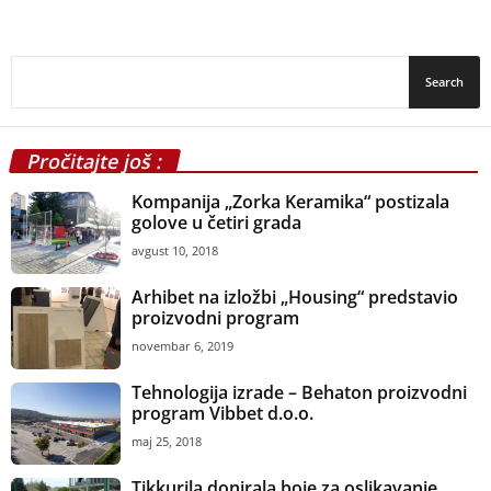
Pročitajte još :
Kompanija „Zorka Keramika“ postizala
golove u četiri grada
avgust 10, 2018
Arhibet na izložbi „Housing“ predstavio
proizvodni program
novembar 6, 2019
Tehnologija izrade – Behaton proizvodni
program Vibbet d.o.o.
maj 25, 2018
Tikkurila donirala boje za oslikavanje