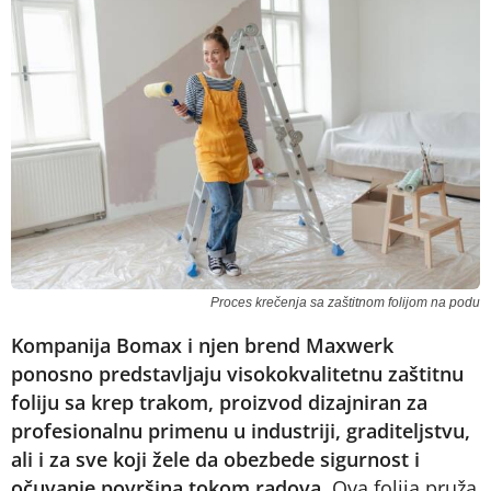
Proces krečenja sa zaštitnom folijom na podu
Kompanija Bomax i njen brend Maxwerk
ponosno predstavljaju visokokvalitetnu zaštitnu
foliju sa krep trakom, proizvod dizajniran za
profesionalnu primenu u industriji, graditeljstvu,
ali i za sve koji žele da obezbede sigurnost i
očuvanje površina tokom radova.
Ova folija pruža