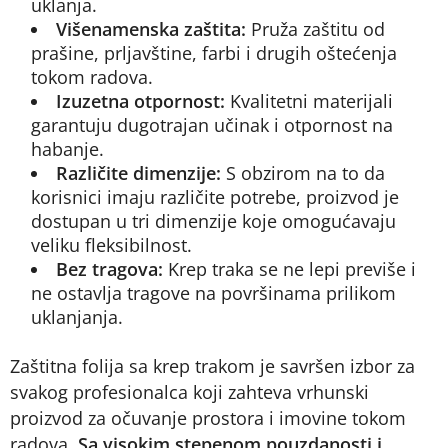
uklanja.
Višenamenska zaštita:
Pruža zaštitu od
prašine, prljavštine, farbi i drugih oštećenja
tokom radova.
Izuzetna otpornost:
Kvalitetni materijali
garantuju dugotrajan učinak i otpornost na
habanje.
Različite dimenzije:
S obzirom na to da
korisnici imaju različite potrebe, proizvod je
dostupan u tri dimenzije koje omogućavaju
veliku fleksibilnost.
Bez tragova:
Krep traka se ne lepi previše i
ne ostavlja tragove na površinama prilikom
uklanjanja.
Zaštitna folija sa krep trakom je savršen izbor za
svakog profesionalca koji zahteva vrhunski
proizvod za očuvanje prostora i imovine tokom
radova.
Sa visokim stepenom pouzdanosti i