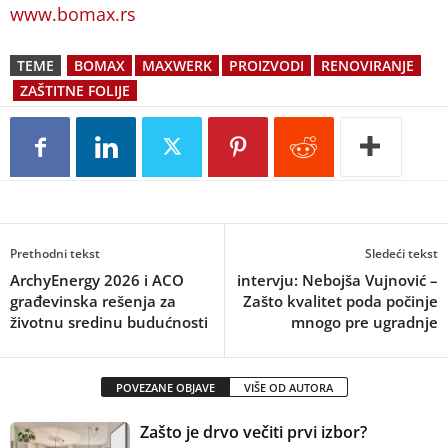
www.bomax.rs
TEME
BOMAX
MAXWERK
PROIZVODI
RENOVIRANJE
ZAŠTITNE FOLIJE
Prethodni tekst
Sledeći tekst
ArchyEnergy 2026 i ACO
intervju: Nebojša Vujnović –
građevinska rešenja za
Zašto kvalitet poda počinje
životnu sredinu budućnosti
mnogo pre ugradnje
POVEZANE OBJAVE
VIŠE OD AUTORA
Zašto je drvo večiti prvi izbor?