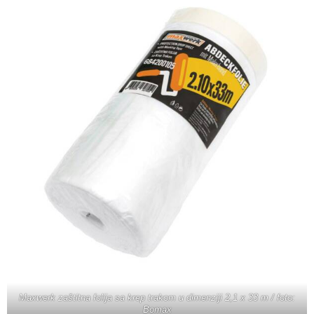
Maxwerk zaštitna folija sa krep trakom u dimenziji 2,1 x 33 m / foto:
Bomax