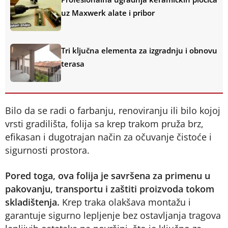
uz Maxwerk alate i pribor
Tri ključna elementa za izgradnju i obnovu
terasa
Bilo da se radi o farbanju, renoviranju ili bilo kojoj
vrsti gradilišta, folija sa krep trakom pruža brz,
efikasan i dugotrajan način za očuvanje čistoće i
sigurnosti prostora.
Pored toga, ova folija je savršena za primenu u
pakovanju, transportu i zaštiti proizvoda tokom
skladištenja.
Krep traka olakšava montažu i
garantuje sigurno lepljenje bez ostavljanja tragova