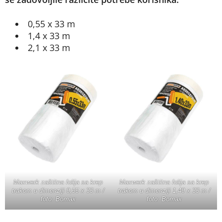
0,55 x 33 m
1,4 x 33 m
2,1 x 33 m
Maxwerk zaštitna folija sa krep
Maxwerk zaštitna folija sa krep
trakom u dimenziji 0,55 x 33 m /
trakom u dimenziji 1,40 x 33 m /
foto: Bomax
foto: Bomax