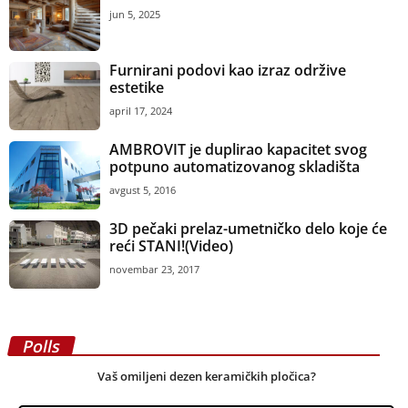
jun 5, 2025
Furnirani podovi kao izraz održive
estetike
april 17, 2024
AMBROVIT je duplirao kapacitet svog
potpuno automatizovanog skladišta
avgust 5, 2016
3D pečaki prelaz-umetničko delo koje će
reći STANI!(Video)
novembar 23, 2017
Polls
Vaš omiljeni dezen keramičkih pločica?