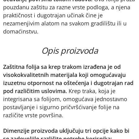
pouzdanu zaštitu za razne vrste podloga, a njena
praktičnost i dugotrajan učinak čine je
nezamenjivim alatom na svakom gradilištu ili u
domaćinstvu.
Opis proizvoda
Zaštitna folija sa krep trakom izrađena je od
visokokvalitetnih materijala koji omogućavaju
izuzetnu otpornost na oštećenja i dugotrajan rad
pod različitim uslovima.
Krep traka, koja je
integrisana sa folijom, omogućava jednostavno
postavljanje i sigurno pričvršćivanje folije na
različite vrste površina.
Dimenzije proizvoda uključuju tri opcije kako bi
se zadovoljile različite potrebe korisnika: