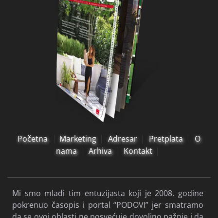
Početna
Marketing
Adresar
Pretplata
O
nama
Arhiva
Kontakt
Mi smo mladi tim entuzijasta koji je 2008. godine
pokrenuo časopis i portal “PODOVI” jer smatramo
da se ovoj oblasti ne posvećuje dovoljno pažnje i da