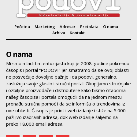
Početna
Marketing
Adresar
Pretplata
O nama
Arhiva
Kontakt
O nama
Mi smo mladi tim entuzijasta koji je 2008. godine pokrenuo
časopis i portal “PODOVI” jer smatramo da se ovoj oblasti
ne posvećuje dovoljno pažnje i da podovi, generalno,
zaslužuju svoje glasilo i stručni portal. Okupljamo stručnjake
i ozbiljne proizvođače i distributere kako bismo čitaocima
našeg časopisa i portala omogućili da na jednom mestu
pronađu stručnu pomoć i da se informišu o trendovima iz
ove oblasti. Časopis je print i web izdanje i stiže na 5.000
pažljivo izabranih adresa, dok web izdanje šaljemo na
preko 18.000 email adresa.