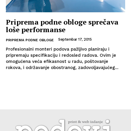
Priprema podne obloge sprečava
loše performanse
Septembar 17, 2015
PRIPREMA PODNE OBLOGE
Profesionalni monteri podova pažljivo planiraju i
pripremaju specifikaciju i redosled radova. Ovim je
omogućena veća efikasnost u radu, poštovanje
rokova, i održavanje obostranog, zadovoljavajućeg...