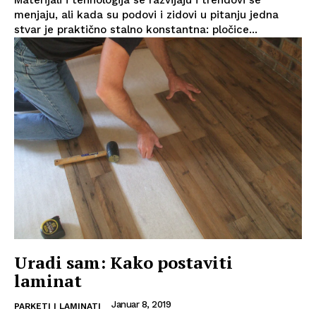
Materijali i tehnologija se razvijaju i trendovi se
menjaju, ali kada su podovi i zidovi u pitanju jedna
stvar je praktično stalno konstantna: pločice...
Uradi sam: Kako postaviti
laminat
Januar 8, 2019
PARKETI I LAMINATI