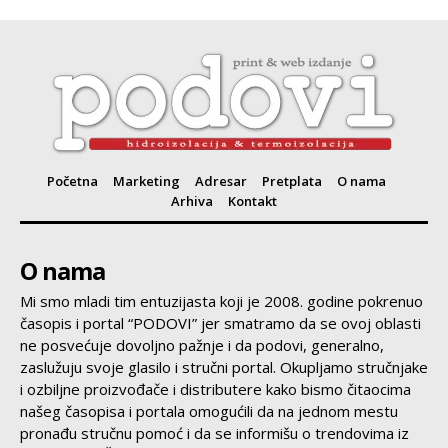
Početna
Marketing
Adresar
Pretplata
O nama
Arhiva
Kontakt
O nama
Mi smo mladi tim entuzijasta koji je 2008. godine pokrenuo
časopis i portal “PODOVI” jer smatramo da se ovoj oblasti
ne posvećuje dovoljno pažnje i da podovi, generalno,
zaslužuju svoje glasilo i stručni portal. Okupljamo stručnjake
i ozbiljne proizvođače i distributere kako bismo čitaocima
našeg časopisa i portala omogućili da na jednom mestu
pronađu stručnu pomoć i da se informišu o trendovima iz