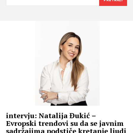
PRETRAŽI
intervju: Natalija Đukić –
Evropski trendovi su da se javnim
sadržajima podstiče kretanje ljudi