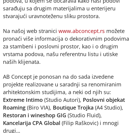
podova, u kojem se dočarava kako naši podovi
sarađuju sa drugim materijalima u enterijeru
stvarajući uravnoteženu sliku prostora.
Na našoj web stranici
www.abconcept.rs
možete
pronaći više informacija o dekorativnim podovima
za stambeni i poslovni prostor, kao i o drugim
vrstama podova, našu referentnu listu i utiske
naših klijenata.
AB Concept je ponosan na do sada izvedene
projekte realizovane u saradnji sa renomiranim
arhitektonskim studijima, a neki od njih su:
Extreme Intimo
(Studio Autori),
Poslovni objekat
Roaming
(Biro VIA),
Boutique Trojka
(A4 Studio),
Restoran i wineshop GIG
(Studio Fluid),
Kancelarija CPA Global
(Filip Raškovic) i mnogi
drugi…