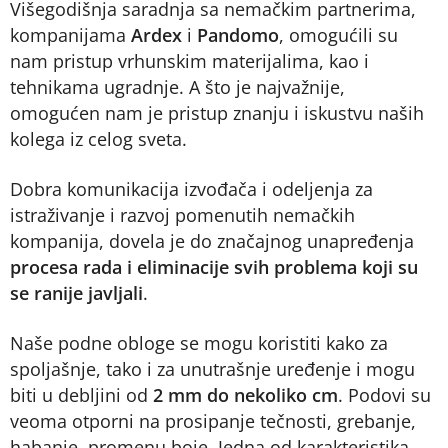
Višegodišnja saradnja sa nemačkim partnerima,
kompanijama
Ardex
i
Pandomo
, omogućili su
nam pristup vrhunskim materijalima, kao i
tehnikama ugradnje. A što je najvažnije,
omogućen nam je pristup znanju i iskustvu naših
kolega iz celog sveta.
Dobra komunikacija izvođača i odeljenja za
istraživanje i razvoj pomenutih nemačkih
kompanija, dovela je do značajnog unapređenja
procesa rada i eliminacije svih problema koji su
se ranije javljali
.
Naše podne obloge se mogu koristiti kako za
spoljašnje, tako i za unutrašnje uređenje i mogu
biti u debljini od
2 mm do nekoliko cm
. Podovi su
veoma otporni na prosipanje tečnosti, grebanje,
habanje, promenu boje. Jedna od karakteristika