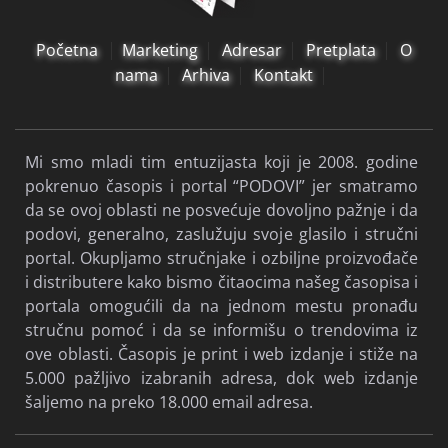
Početna
Marketing
Adresar
Pretplata
O
nama
Arhiva
Kontakt
Mi smo mladi tim entuzijasta koji je 2008. godine
pokrenuo časopis i portal “PODOVI” jer smatramo
da se ovoj oblasti ne posvećuje dovoljno pažnje i da
podovi, generalno, zaslužuju svoje glasilo i stručni
portal. Okupljamo stručnjake i ozbiljne proizvođače
i distributere kako bismo čitaocima našeg časopisa i
portala omogućili da na jednom mestu pronađu
stručnu pomoć i da se informišu o trendovima iz
ove oblasti. Časopis je print i web izdanje i stiže na
5.000 pažljivo izabranih adresa, dok web izdanje
šaljemo na preko 18.000 email adresa.