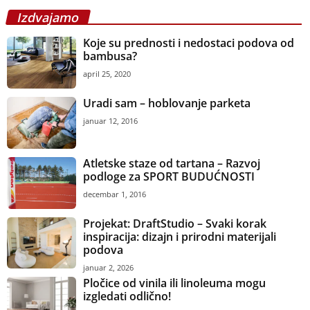
Izdvajamo
Koje su prednosti i nedostaci podova od
bambusa?
april 25, 2020
Uradi sam – hoblovanje parketa
januar 12, 2016
Atletske staze od tartana – Razvoj
podloge za SPORT BUDUĆNOSTI
decembar 1, 2016
Projekat: DraftStudio – Svaki korak
inspiracija: dizajn i prirodni materijali
podova
januar 2, 2026
Pločice od vinila ili linoleuma mogu
izgledati odlično!