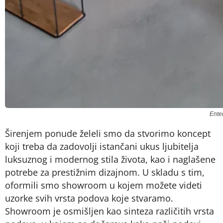
Ente
Širenjem ponude želeli smo da stvorimo koncept
koji treba da zadovolji istančani ukus ljubitelja
luksuznog i modernog stila života, kao i naglašene
potrebe za prestižnim dizajnom. U skladu s tim,
oformili smo showroom u kojem možete videti
uzorke svih vrsta podova koje stvaramo.
Showroom je osmišljen kao sinteza različitih vrsta