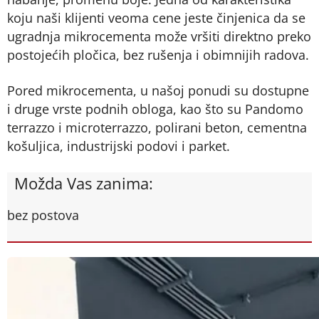
koju naši klijenti veoma cene jeste činjenica da se
ugradnja mikrocementa može vršiti direktno preko
postojećih pločica, bez rušenja i obimnijih radova.
Pored mikrocementa, u našoj ponudi su dostupne
i druge vrste podnih obloga, kao što su Pandomo
terrazzo i microterrazzo, polirani beton, cementna
košuljica, industrijski podovi i parket.
Možda Vas zanima:
bez postova