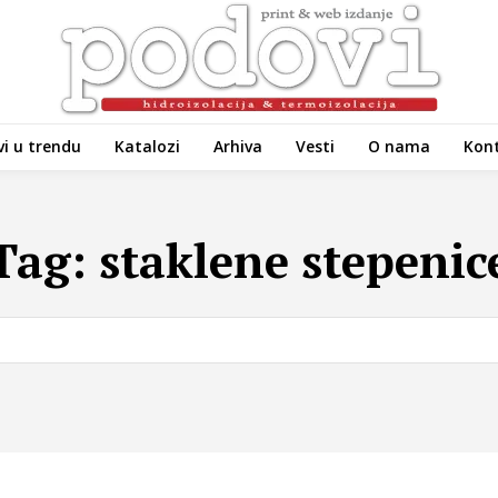
i u trendu
Katalozi
Arhiva
Vesti
O nama
Kon
Tag:
staklene stepenic