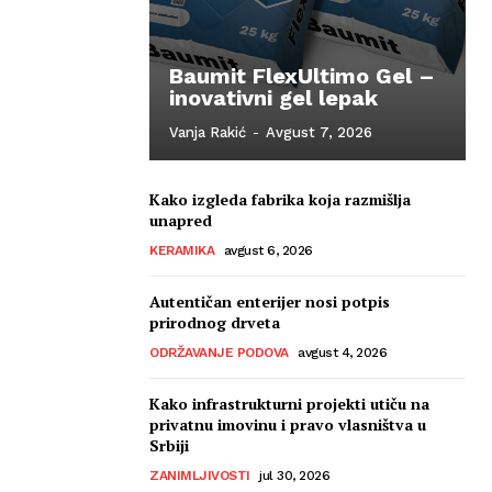
Baumit FlexUltimo Gel –
inovativni gel lepak
Vanja Rakić
-
Avgust 7, 2026
Kako izgleda fabrika koja razmišlja
unapred
KERAMIKA
avgust 6, 2026
Autentičan enterijer nosi potpis
prirodnog drveta
ODRŽAVANJE PODOVA
avgust 4, 2026
Kako infrastrukturni projekti utiču na
privatnu imovinu i pravo vlasništva u
Srbiji
ZANIMLJIVOSTI
jul 30, 2026