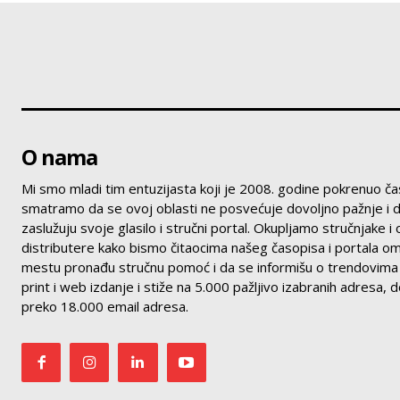
O nama
Mi smo mladi tim entuzijasta koji je 2008. godine pokrenuo ča
smatramo da se ovoj oblasti ne posvećuje dovoljno pažnje i d
zaslužuju svoje glasilo i stručni portal. Okupljamo stručnjake i
distributere kako bismo čitaocima našeg časopisa i portala o
mestu pronađu stručnu pomoć i da se informišu o trendovima i
print i web izdanje i stiže na 5.000 pažljivo izabranih adresa,
preko 18.000 email adresa.