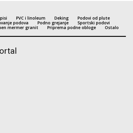
pisi
PVC i linoleum
Deking
Podovi od plute
avanje podova
Podno grejanje
Sportski podovi
en mermer granit
Priprema podne obloge
Ostalo
ortal