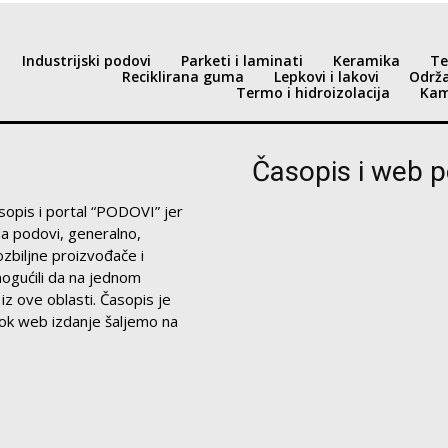
Industrijski podovi
Parketi i laminati
Keramika
Te
Reciklirana guma
Lepkovi i lakovi
Održ
Termo i hidroizolacija
Kam
Časopis i web p
sopis i portal “PODOVI” jer
a podovi, generalno,
 ozbiljne proizvođače i
mogućili da na jednom
z ove oblasti. Časopis je
 dok web izdanje šaljemo na