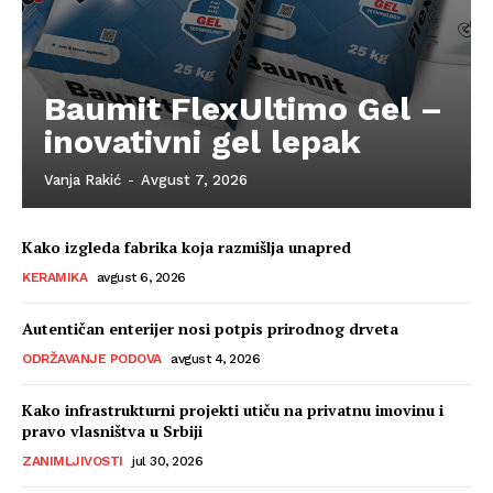
Baumit FlexUltimo Gel –
inovativni gel lepak
Vanja Rakić
-
Avgust 7, 2026
Kako izgleda fabrika koja razmišlja unapred
KERAMIKA
avgust 6, 2026
Autentičan enterijer nosi potpis prirodnog drveta
ODRŽAVANJE PODOVA
avgust 4, 2026
Kako infrastrukturni projekti utiču na privatnu imovinu i
pravo vlasništva u Srbiji
ZANIMLJIVOSTI
jul 30, 2026