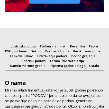
Industrijski podovi
Parketi i laminati
Keramika
Tepisi
PVC i linoleum
Deking
Podovi od plute
Reciklirana guma
Lepkovi i lakovi
Održavanje podova
Podno grejanje
Sportski podovi
Termo i hidroizolacija
Kamen mermer granit
Priprema podne obloge
Ostalo
O nama
Mi smo mladi tim entuzijasta koji je 2008. godine pokrenuo
časopis i portal “PODOVI” jer smatramo da se ovoj oblasti
ne posvećuje dovoljno pažnje i da podovi, generalno,
zaslužuju svoje glasilo i stručni portal. Okupljamo stručnjake