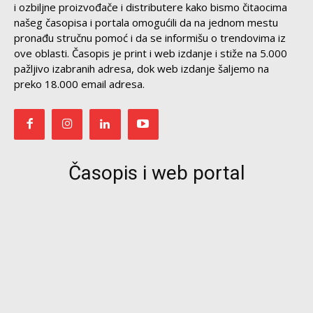
i ozbiljne proizvođače i distributere kako bismo čitaocima
našeg časopisa i portala omogućili da na jednom mestu
pronađu stručnu pomoć i da se informišu o trendovima iz
ove oblasti. Časopis je print i web izdanje i stiže na 5.000
pažljivo izabranih adresa, dok web izdanje šaljemo na
preko 18.000 email adresa.
Časopis i web portal