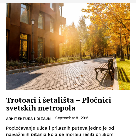
Trotoari i šetališta – Pločnici
svetskih metropola
Septembar 9, 2016
ARHITEKTURA I DIZAJN
Popločavanje ulica i prilaznih puteva jedno je od
najvažnijih pitanja koja se moraju rešiti prilikom