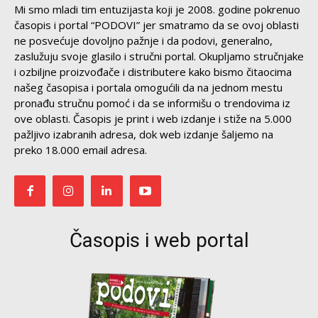
Mi smo mladi tim entuzijasta koji je 2008. godine pokrenuo
časopis i portal “PODOVI” jer smatramo da se ovoj oblasti
ne posvećuje dovoljno pažnje i da podovi, generalno,
zaslužuju svoje glasilo i stručni portal. Okupljamo stručnjake
i ozbiljne proizvođače i distributere kako bismo čitaocima
našeg časopisa i portala omogućili da na jednom mestu
pronađu stručnu pomoć i da se informišu o trendovima iz
ove oblasti. Časopis je print i web izdanje i stiže na 5.000
pažljivo izabranih adresa, dok web izdanje šaljemo na
preko 18.000 email adresa.
Časopis i web portal