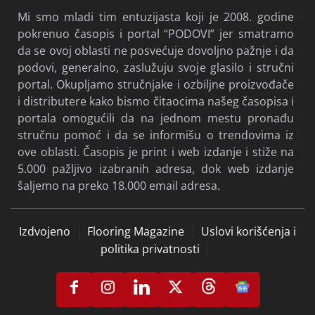
Mi smo mladi tim entuzijasta koji je 2008. godine
pokrenuo časopis i portal “PODOVI” jer smatramo
da se ovoj oblasti ne posvećuje dovoljno pažnje i da
podovi, generalno, zaslužuju svoje glasilo i stručni
portal. Okupljamo stručnjake i ozbiljne proizvođače
i distributere kako bismo čitaocima našeg časopisa i
portala omogućili da na jednom mestu pronađu
stručnu pomoć i da se informišu o trendovima iz
ove oblasti. Časopis je print i web izdanje i stiže na
5.000 pažljivo izabranih adresa, dok web izdanje
šaljemo na preko 18.000 email adresa.
Izdvojeno
Flooring Magazine
Uslovi korišćenja i
politika privatnosti