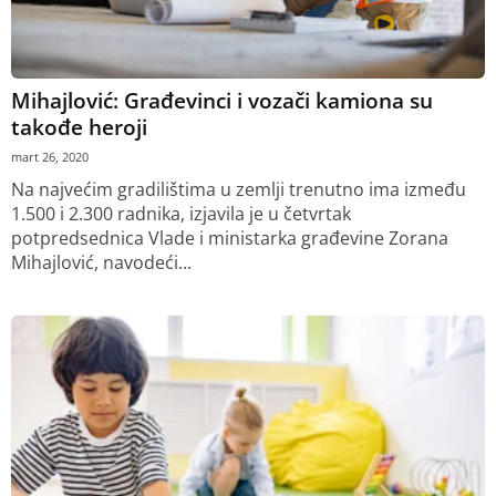
Mihajlović: Građevinci i vozači kamiona su
takođe heroji
mart 26, 2020
Na najvećim gradilištima u zemlji trenutno ima između
1.500 i 2.300 radnika, izjavila je u četvrtak
potpredsednica Vlade i ministarka građevine Zorana
Mihajlović, navodeći...