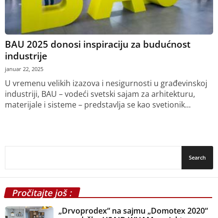
BAU 2025 donosi inspiraciju za budućnost
industrije
januar 22, 2025
U vremenu velikih izazova i nesigurnosti u građevinskoj
industriji, BAU – vodeći svetski sajam za arhitekturu,
materijale i sisteme – predstavlja se kao svetionik...
Pročitajte još :
„Drvoprodex“ na sajmu „Domotex 2020“