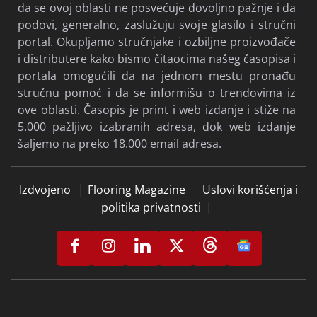
da se ovoj oblasti ne posvećuje dovoljno pažnje i da
podovi, generalno, zaslužuju svoje glasilo i stručni
portal. Okupljamo stručnjake i ozbiljne proizvođače
i distributere kako bismo čitaocima našeg časopisa i
portala omogućili da na jednom mestu pronađu
stručnu pomoć i da se informišu o trendovima iz
ove oblasti. Časopis je print i web izdanje i stiže na
5.000 pažljivo izabranih adresa, dok web izdanje
šaljemo na preko 18.000 email adresa.
Izdvojeno
Flooring Magazine
Uslovi korišćenja i
politika privatnosti