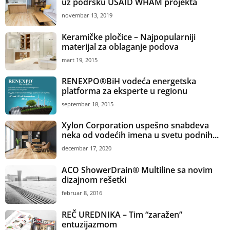
uz podršku USAID WHAM projekta
novembar 13, 2019
Keramičke pločice – Najpopularniji
materijal za oblaganje podova
mart 19, 2015
RENEXPO®BiH vodeća energetska
platforma za eksperte u regionu
septembar 18, 2015
Xylon Corporation uspešno snabdeva
neka od vodećih imena u svetu podnih...
decembar 17, 2020
ACO ShowerDrain® Multiline sa novim
dizajnom rešetki
februar 8, 2016
REČ UREDNIKA – Tim “zaražen”
entuzijazmom