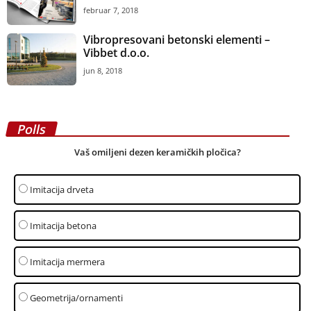
februar 7, 2018
Vibropresovani betonski elementi –
Vibbet d.o.o.
jun 8, 2018
Polls
Vaš omiljeni dezen keramičkih pločica?
Imitacija drveta
Imitacija betona
Imitacija mermera
Geometrija/ornamenti