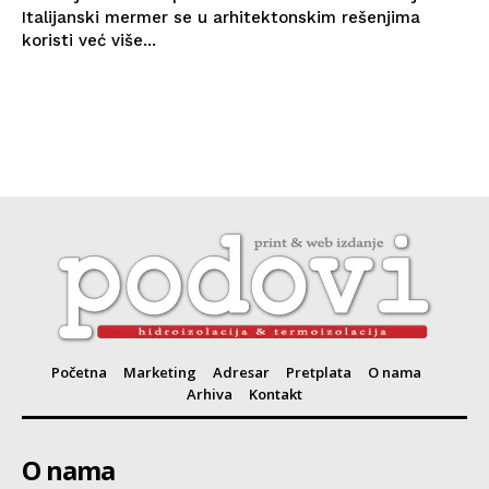
Italijanski mermer se u arhitektonskim rešenjima
koristi već više...
Početna
Marketing
Adresar
Pretplata
O nama
Arhiva
Kontakt
O nama