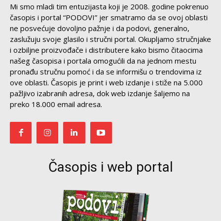
Mi smo mladi tim entuzijasta koji je 2008. godine pokrenuo
časopis i portal “PODOVI” jer smatramo da se ovoj oblasti
ne posvećuje dovoljno pažnje i da podovi, generalno,
zaslužuju svoje glasilo i stručni portal. Okupljamo stručnjake
i ozbiljne proizvođače i distributere kako bismo čitaocima
našeg časopisa i portala omogućili da na jednom mestu
pronađu stručnu pomoć i da se informišu o trendovima iz
ove oblasti. Časopis je print i web izdanje i stiže na 5.000
pažljivo izabranih adresa, dok web izdanje šaljemo na
preko 18.000 email adresa.
Časopis i web portal