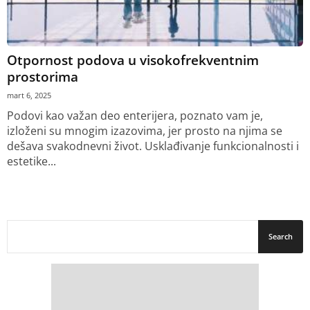
Otpornost podova u visokofrekventnim
prostorima
mart 6, 2025
Podovi kao važan deo enterijera, poznato vam je,
izloženi su mnogim izazovima, jer prosto na njima se
dešava svakodnevni život. Usklađivanje funkcionalnosti i
estetike...
Pročitajte još :