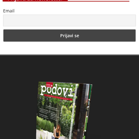
Početna
Marketing
Adresar
Pretplata
O
nama
Arhiva
Kontakt
Mi smo mladi tim entuzijasta koji je 2008. godine