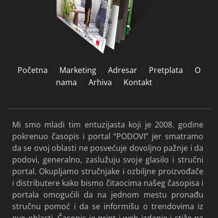
pokrenuo časopis i portal “PODOVI” jer smatramo
da se ovoj oblasti ne posvećuje dovoljno pažnje i da
podovi, generalno, zaslužuju svoje glasilo i stručni
portal. Okupljamo stručnjake i ozbiljne proizvođače
i distributere kako bismo čitaocima našeg časopisa i
portala omogućili da na jednom mestu pronađu
stručnu pomoć i da se informišu o trendovima iz
ove oblasti. Časopis je print i web izdanje i stiže na
5.000 pažljivo izabranih adresa, dok web izdanje
šaljemo na preko 18.000 email adresa.
Izdvojeno
Flooring Magazine
Uslovi korišćenja i
politika privatnosti