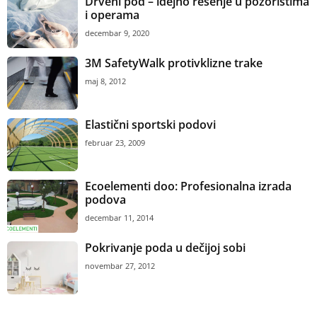
podova
decembar 11, 2014
Pokrivanje poda u dečijoj sobi
novembar 27, 2012
Polls
Vaš omiljeni dezen keramičkih pločica?
Imitacija drveta
Imitacija betona
Imitacija mermera
Geometrija/ornamenti