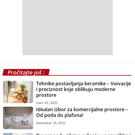
Tehnike postavljanja keramike – Inovacije
i preciznost koje oblikuju moderne
prostore
mart 20, 2025
Idealan izbor za komercijalne prostore –
Od poda do plafona!
decembar 29, 2022
Drveni pod – idejno rešenje u pozorištima
i operama
decembar 9, 2020
3M SafetyWalk protivklizne trake
maj 8, 2012
Elastični sportski podovi
februar 23, 2009
Ecoelementi doo: Profesionalna izrada