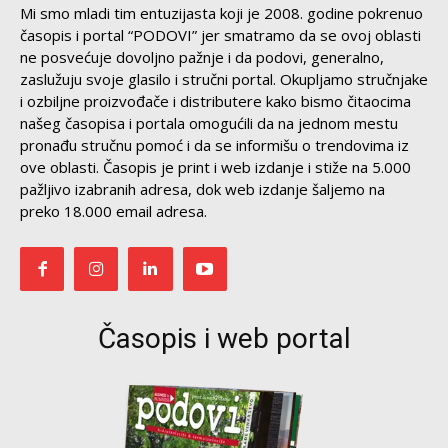
Mi smo mladi tim entuzijasta koji je 2008. godine pokrenuo
časopis i portal “PODOVI” jer smatramo da se ovoj oblasti
ne posvećuje dovoljno pažnje i da podovi, generalno,
zaslužuju svoje glasilo i stručni portal. Okupljamo stručnjake
i ozbiljne proizvođače i distributere kako bismo čitaocima
našeg časopisa i portala omogućili da na jednom mestu
pronađu stručnu pomoć i da se informišu o trendovima iz
ove oblasti. Časopis je print i web izdanje i stiže na 5.000
pažljivo izabranih adresa, dok web izdanje šaljemo na
preko 18.000 email adresa.
Časopis i web portal