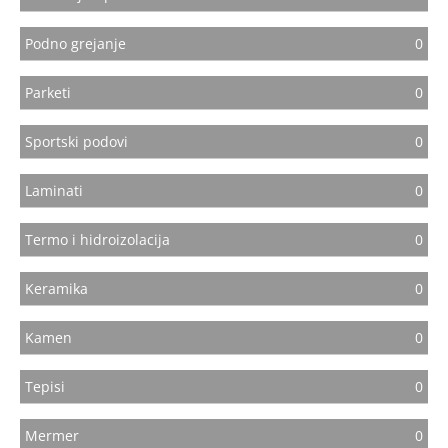
Podno grejanje
0
Parketi
0
Sportski podovi
0
Laminati
0
Termo i hidroizolacija
0
Keramika
0
Kamen
0
Tepisi
0
Mermer
0