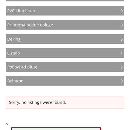
PVC i linoleum
0
Priprema podne obloge
0
Deking
0
Ostalo
1
Podovi od plute
0
Behaton
0
Sorry, no listings were found.
<