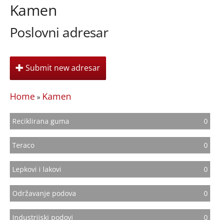
Kamen
Poslovni adresar
Submit new adresar
Home
Kamen
»
Reciklirana guma
0
Teraco
0
Lepkovi i lakovi
0
Održavanje podova
0
Industrijski podovi
0