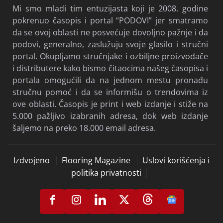
Mi smo mladi tim entuzijasta koji je 2008. godine
pokrenuo časopis i portal “PODOVI” jer smatramo
da se ovoj oblasti ne posvećuje dovoljno pažnje i da
podovi, generalno, zaslužuju svoje glasilo i stručni
portal. Okupljamo stručnjake i ozbiljne proizvođače
i distributere kako bismo čitaocima našeg časopisa i
portala omogućili da na jednom mestu pronađu
stručnu pomoć i da se informišu o trendovima iz
ove oblasti. Časopis je print i web izdanje i stiže na
5.000 pažljivo izabranih adresa, dok web izdanje
šaljemo na preko 18.000 email adresa.
Izdvojeno
Flooring Magazine
Uslovi korišćenja i
politika privatnosti